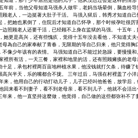
更是知道，那个少年居然是他的儿子，他从没想过会是这样的情形
十五年前，当他父母知道马强杀人做牢，老妈当场晕倒，脑血栓导
照顾老人，一边挺著大肚子干活。 马强入狱后，韩秀才知道自己
起，把她也累倒了，住院后才知道自己怀孕，那个时候孕吐很厉
一边照顾老人还要干活，已经顾不上身在监狱的马强。 十五年，
来，她更是高兴，还有些愧疚，觉得十五年没去看他，不知道丈夫
老母為自己的家奉献了青春，无限期的等自己归来，他只觉得胸口
，不像少年该有的表情。 马强知道自己不能过於急躁，要慢慢和
了家裡所有活，一天三餐，家裡和地里的活，还有照顾瘫痪的老母
劲十足，承包村裡两百亩地种植水果，他没钱就打欠条，待赚了钱
强高兴半天，乐的嘴都合不拢。 三年过后，马强在村裡盖了小洋
三年来，他用自己的行动打动儿子，儿子已经叫他爸爸，放学后，
前他回来看不到妻子，看不到老母亲，看不到儿子，他就不会活出
年来，他一直坚持这麼做，他觉得，自己做的这些都弥补不了妻