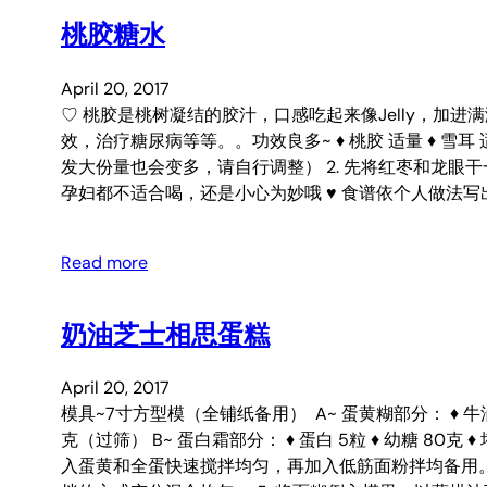
桃胶糖水
April 20, 2017
♡ 桃胶是桃树凝结的胶汁，口感吃起来像Jelly，加进
效，治疗糖尿病等等。。功效良多~ ♦ 桃胶 适量 ♦ 雪耳 适
发大份量也会变多，请自行调整） 2. 先将红枣和龙眼
孕妇都不适合喝，还是小心为妙哦 ♥ 食谱依个人做法写
Read more
奶油芝士相思蛋糕
April 20, 2017
模具~7寸方型模（全铺纸备用） A~ 蛋黄糊部分： ♦ 牛油 60 克 ♦
克（过筛） B~ 蛋白霜部分： ♦ 蛋白 5粒 ♦ 幼糖 8
入蛋黄和全蛋快速搅拌均匀，再加入低筋面粉拌均备用。 