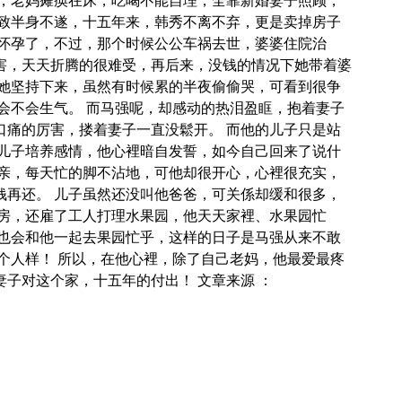
，老妈瘫痪在床，吃喝不能自理，全靠新婚妻子照顾，
致半身不遂，十五年来，韩秀不离不弃，更是卖掉房子
怀孕了，不过，那个时候公公车祸去世，婆婆住院治
害，天天折腾的很难受，再后来，没钱的情况下她带着婆
她坚持下来，虽然有时候累的半夜偷偷哭，可看到很争
会不会生气。 而马强呢，却感动的热泪盈眶，抱着妻子
痛的厉害，搂着妻子一直没鬆开。 而他的儿子只是站
儿子培养感情，他心裡暗自发誓，如今自己回来了说什
亲，每天忙的脚不沾地，可他却很开心，心裡很充实，
再还。 儿子虽然还没叫他爸爸，可关係却缓和很多，
房，还雇了工人打理水果园，他天天家裡、水果园忙
也会和他一起去果园忙乎，这样的日子是马强从来不敢
个人样！ 所以，在他心裡，除了自己老妈，他最爱最疼
子对这个家，十五年的付出！ 文章来源 ：