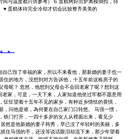
时间与温度都只供参考） 6. 蛋糕烤好出炉离模倒扣，待
 ♥ 蛋糕体待完全冷却才切会比较整齐美美的
。。。
怨自己毁了幸福的家，所以不来看他，那新婚的妻子也一
居住的地方，没想到对方告诉他，十五年前这栋房子的
父母呢？ 忽然，他想到父母会不会回老家了呢？想到这
回老家，可是，一天下来，人家知道他坐过牢都不愿意用
，怔怔望着十五年不见的家乡，有种近乡情怯的畏惧，
眼，问他是谁，為何要在自己家门口转悠。 马强一愣，
，铁门打开，一四十多岁的女人从裡面出来，看见少
，居然是他新婚的妻子韩秀，早已没了年轻时的美丽，多
把抓住马强的手，还没等说话眼泪却流下来，那少年望着