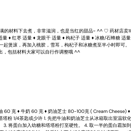
满满的材料下去煮，非常滋润，也是当红的甜品~ ^^ ♡ 药材店卖
量 ♦ 红枣 适量 ♦ 龙眼干 适量 ♦ 枸杞子 适量 ♦ 冰糖/石蜂
干一起煲滚，再加入桃胶，雪耳，枸杞子和冰糖煮至半小时即可。（
出，包括材料大家可以自行作调整哦 ^^
 牛奶 60 克 ♦ 奶油芝士 80-100克 ( Cream Cheese) ♦ 盐
0克 ♦ 塔塔粉 1/4茶匙或少许 1. 先把牛油和奶油芝士从冰箱取出
3. 将蛋白加入幼糖和塔塔粉打至硬性。 4. 取一半的蛋白霜