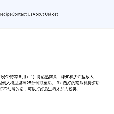
Recipe
Contact Us
About Us
Post
 （加点盐微波1分钟待凉备用） 1）将蒸熟南瓜，椰浆和少许盐放入
糊倒入模型里蒸25分钟或至熟。 3）蒸好的南瓜糕待凉后
nder打不幼滑的话，可以打好后过筛才加入粉类。