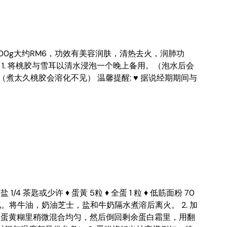
100g大约RM6，功效有美容润肤，清热去火，润肺功
糖 适量 1. 将桃胶与雪耳以清水浸泡一个晚上备用。（泡水后会
煮太久桃胶会溶化不见） 温馨提醒: ♥ 据说经期期间与
 1/4 茶匙或少许 ♦ 蛋黃 5粒 ♦ 全蛋 1 粒 ♦ 低筋面粉 70
室温软化。将牛油，奶油芝士，盐和牛奶隔水煮溶后离火。 2. 加
加到蛋黄糊里稍微混合均匀，然后倒回剩余蛋白霜里，用翻