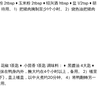
♦ 玉米粉 2tbsp ♦ 绍兴酒 1tbsp ♦ 盐 1/2tsp ♦ 胡
60ml *搅拌均匀，待用。 1）把猪肉腌制至少1个小时。 2）烧热油把猪肉
 ♦ 花椒 1茶匙 ♦ 小茴香 1茶匙 调味料： ♦ 黑醬油 4大匙 ♦
匀，涂抹在鸭身内外，醃大约在4个小时以上，备用。 2）镬里
)，盖上镬盖，以中火煮约20分钟。 4）将鸭翻轉另一
食用。