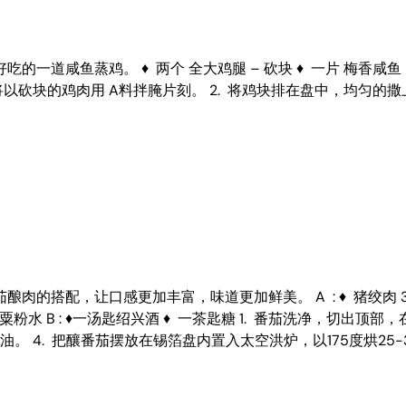
蒸鸡。 ♦ 两个 全大鸡腿 – 砍块 ♦ 一片 梅香咸鱼 – 切小片 
1. 将以砍块的鸡肉用 A料拌腌片刻。 2. 将鸡块排在盘中，均匀
配，让口感更加丰富，味道更加鲜美。 A : ♦ 猪绞肉 300克 
匙油 ♦ 粟粉水 B : ♦一汤匙绍兴酒 ♦ 一茶匙糖 1. 番茄洗净，切
。 4. 把釀番茄摆放在锡箔盘内置入太空洪炉，以175度烘25-