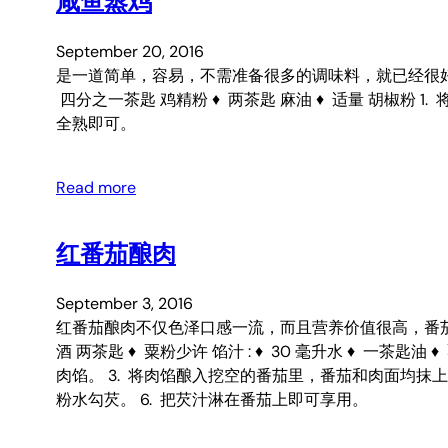
咸鱼蒸鸡
September 20, 2016
是一道简单，容易，不需准备很多的调味料，就已经很好吃的一道咸鱼
四分之一茶匙 鸡精粉 ♦ 两茶匙 麻油 ♦ 适量 胡椒粉 
全熟即可。
Read more
红番茄酿肉
September 3, 2016
红番茄酿肉不仅色泽口感一流，而且营养价值很高，番茄酿肉的搭
酒 两茶匙 ♦ 粟粉少许 馅汁 : ♦ 30 毫升水 ♦ 一茶
肉馅。 3. 将肉馅酿入挖空的番茄里，番茄和肉面均抹上油
粉水勾芡。 6. 把芡汁淋在番茄上即可享用。