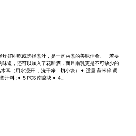
择炸好即吃或选择煮汁，是一肉兩煮的美味佳肴。 若要
的味道，还可以加入了花雕酒，而且南乳更是不可缺少的
 黑木耳（用水浸开 ，洗干净，切小块） ♦ 适量 蒜米碎 调
酒 酱汁料 : ♦ 5 PCS 南腐块 ♦ 4…