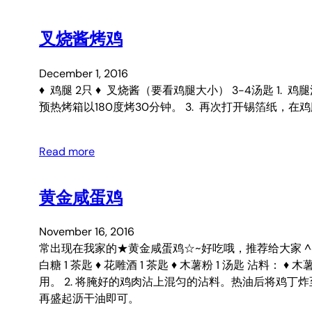
叉烧酱烤鸡
December 1, 2016
♦ 鸡腿 2只 ♦ 叉烧酱（要看鸡腿大小） 3-4汤匙 
预热烤箱以180度烤30分钟。 3. 再次打开锡箔纸，
Read more
黄金咸蛋鸡
November 16, 2016
常出现在我家的★黄金咸蛋鸡☆~好吃哦，推荐给大家 ^^ ♦ 鸡腿肉
白糖 1 茶匙 ♦ 花雕酒 1 茶匙 ♦ 木薯粉 1 汤匙 沾料： ♦ 
用。 2. 将腌好的鸡肉沾上混匀的沾料。热油后将鸡丁炸
再盛起沥干油即可。