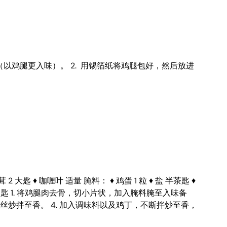
夜（以鸡腿更入味）。 2. 用锡箔纸将鸡腿包好，然后放进
大匙 ♦ 咖喱叶 适量 腌料： ♦ 鸡蛋 1 粒 ♦ 盐 半茶匙 ♦
 ♦ 白糖 1 汤匙 1. 将鸡腿肉去骨，切小片状，加入腌料腌至入味备
丝炒拌至香。 4. 加入调味料以及鸡丁，不断拌炒至香，