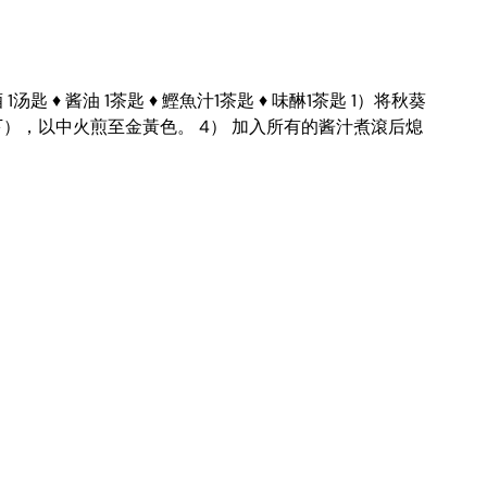
匙 ♦ 酱油 1茶匙 ♦ 鰹魚汁1茶匙 ♦ 味醂1茶匙 1）将秋葵
下），以中火煎至金黃色。 4） 加入所有的酱汁煮滾后熄