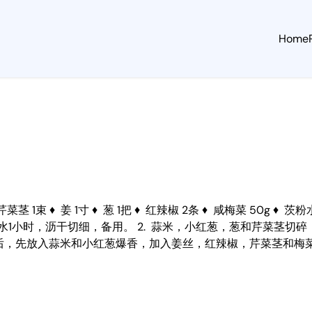
Home
菜茎 1束 ♦ 姜 1寸 ♦ 葱 1把 ♦ 红辣椒 2条 ♦ 咸梅菜 50g ♦ 茨
份，泡热水1小时，沥干切细，备用。 2. 蒜米，小红葱，葱和芹菜茎
热后，先放入蒜米和小红葱爆香，加入姜丝，红辣椒，芹菜茎和梅菜