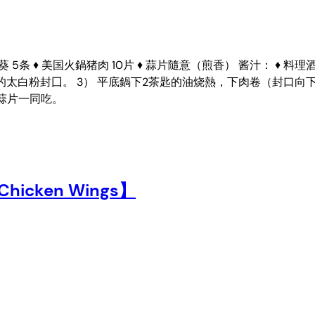
条 ♦ 美国火鍋猪肉 10片 ♦ 蒜片隨意（煎香） 酱汁： ♦ 料理酒 1汤
的太白粉封囗。 3） 平底鍋下2茶匙的油烧熱，下肉卷（封口向
蒜片一同吃。
Chicken Wings】