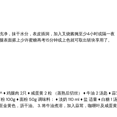
1. 鸡腿洗净，抹干水分，表皮插洞，加入叉烧酱腌至少4小时或隔一
在鸡腿表面搽上少许蜜糖再考15分钟或上色就可取出斩块享用了。
 2只 ♦ 咸蛋黄 2 粒 （蒸熟后切丝） ♦ 牛油 2 汤匙 ♦ 蒜茸 2 
木薯粉 100g ♦ 面粉 50g 调味料： ♦ 淡奶 110 ml ♦ 盐 适量
至金黄色，沥干油。 3. 将牛油煮溶，加入蒜茸，咖喱叶及咸蛋黄