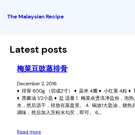
The Malaysian Recipe
Skip
to
content
Latest posts
梅菜豆豉蒸排骨
December 2, 2016
♦ 排骨 600g （切成2寸） ♦ 蒜米 4瓣 ♦ 小红葱 4粒 ♦ 芹
♦ 黑酱油 1/2小匙 ♦ 盐 适量 1. 梅菜汆烫洗净盐
水，然后沥干，排放在蒸盘里。 4. 锅放1大匙油，烧
调味，然后加入茨粉水勾芡，即可。 6.…
Read more