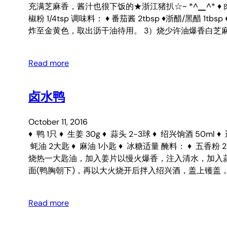
充满芝麻香，酱汁也很下饭的★浙江猪扒☆~ *^▁^* ♦ 肉眼 300g（
椒粉 1/4tsp 调味料： ♦ 番茄酱 2tbsp ♦浙醋/黑醋 1tb
炸至金黄色，取出沥干油待用。 3）烧少许油爆香白芝
Read more
卤水鸭
October 11, 2016
♦ 鸭 1只 ♦ 生姜 30g ♦ 蒜头 2-3球 ♦ 绍兴饷酒 50m
蚝油 2大匙 ♦ 麻油 1小匙 ♦ 冰糖适量 醃料： ♦
烧热一大匙油，加入姜片以慢火爆香，注入清水，加入蒜
面(鸭胸朝下)，再以大火烧开后拌入绍兴酒，盖上镬盖
Read more