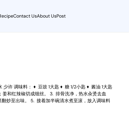
Recipe
Contact Us
About Us
Post
粉水 少许 调味料： ♦ 豆豉 1大匙 ♦ 糖 1/2小匙 ♦ 酱油 1大匙
切碎；姜和红辣椒切成细丝。 3. 排骨洗净，热水汆烫去血
翻炒至出味。 5. 接着加半碗清水煮至滚，放入调味料