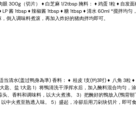
切片） ♦ 白芝麻 1/2tbsp 腌料： ♦ 鸡蛋 1粒 ♦ 自发面粉 2tbsp 
sp ♦ LP 酱 1tbsp ♦ 辣椒酱 1tbsp ♦ 糖 1tbsp ♦ 清水 
麻，倒入调味料煮滚，再加入炸好的猪肉拌均即可。
l ♦ 适当清水(盖过鸭身為準) 香料： ♦ 桂皮 1支(约3吋) ♦ 八角 3粒
 五香粉 2大匙、盐 1大匙 1）将鴨清洗干淨挥水后，加入醃料混合均
头、香料和调味料，以大火煮沸。 3）把醃好的鴨放入(鴨背朝下
，以中火煮至熟透入味。 5）盛起，冷卻后用刀剁块切片，即可