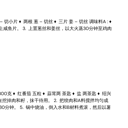
♦ 两根 葱 – 切丝 ♦ 三片 姜 – 切丝 调味料A : ♦
的撒上咸鱼片。 3. 上置葱丝和姜丝，以大火蒸30分钟至鸡肉
♦ 红番茄 五粒 ♦ 蒜茸两 茶匙 ♦ 盐 两茶匙 ♦ 绍兴
出顶部，在挖掉肉和籽，抹干待用。 2. 把绞肉和A料搅拌均匀成
30分钟。 5. 锅中烧油，倒入水和B材料煮滚，然后以薯