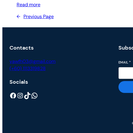
Read more
←
Previous Page
Contacts
Subsc
yawfh03@gmail.com
EMAIL
*
(+60) 1113319828
Socials
Facebook
Instagram
TikTok
WhatsApp